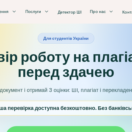
ення
Послуги
Про нас
Детектор ШІ
Конт
Для студентів України
ір роботу на плагіа
перед здачею
окумент і отримай 3 оцінки: ШІ, плагіат і перекладен
ша перевірка доступна безкоштовно. Без банківськ