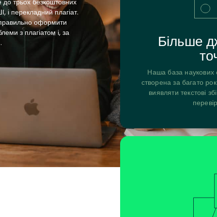
е до трьох безкоштовних
ШІ, і перекладний плагіат.
 правильно оформити
еми з плагіатом і, за
Більше д
.
то
Наша база наукових 
створена за багато рок
виявляти текстові зб
перевір