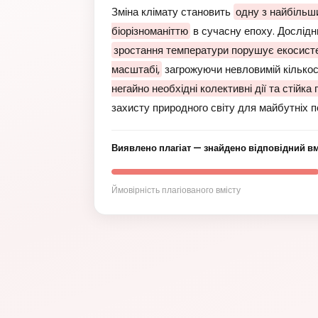
Зміна клімату становить
одну з найбільш
біорізноманіттю
в сучасну епоху. Дослідн
зростання температури порушує екосист
масштабі,
загрожуючи невловимій кількост
негайно необхідні колективні дії та стійка 
захисту природного світу для майбутніх п
Виявлено плагіат — знайдено відповідний вмі
Ймовірність плагіованого вмісту