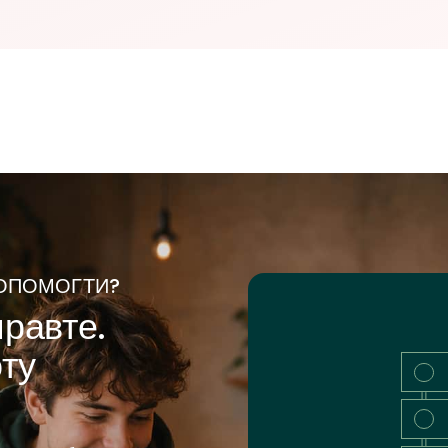
ОПОМОГТИ?
правте.
ту