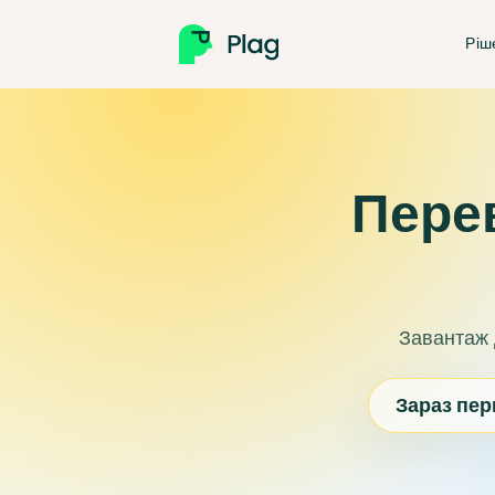
Ріш
Перев
Завантаж д
Зараз пер