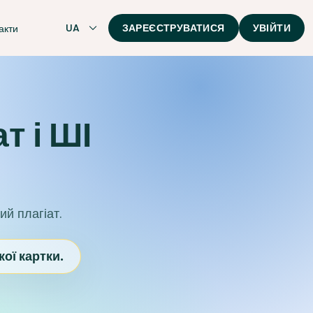
UA
ЗАРЕЄСТРУВАТИСЯ
УВІЙТИ
акти
т і ШІ
ий плагіат.
ої картки.