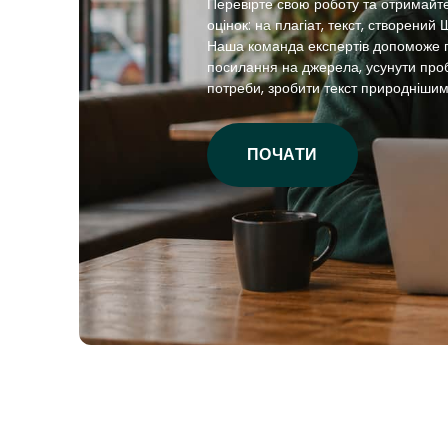
Перевірте свою роботу та отримайт
оцінок: на плагіат, текст, створений 
Наша команда експертів допоможе
посилання на джерела, усунути пробл
потреби, зробити текст природнішим
ПОЧАТИ