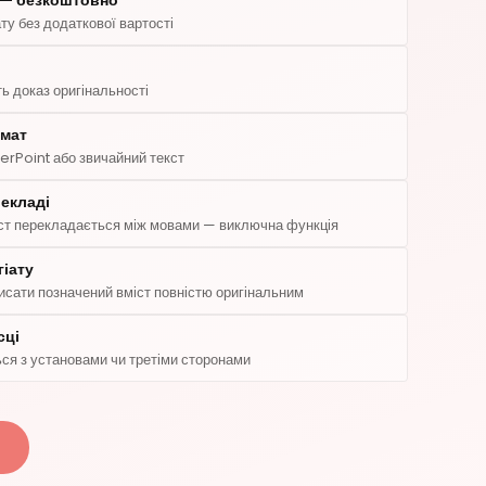
 — безкоштовно
ту без додаткової вартості
ь доказ оригінальності
рмат
erPoint або звичайний текст
рекладі
міст перекладається між мовами — виключна функція
іату
сати позначений вміст повністю оригінальним
сці
ься з установами чи третіми сторонами