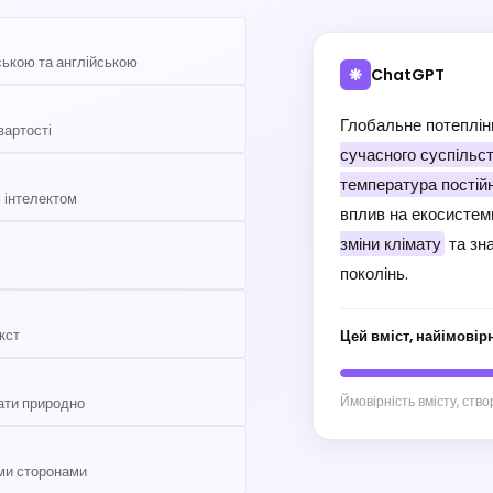
ською та англійською
ChatGPT
❋
Глобальне потеплі
вартості
сучасного суспільст
температура постійн
м інтелектом
вплив на екосистем
зміни клімату
та зна
поколінь.
кст
Цей вміст, найімовір
Ймовірність вмісту, ств
ати природно
іми сторонами