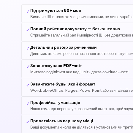
Підтримуються 50+ мов
✓
Виявляє ШІ в текстах місцевими мовами, не лише україн
Повний рейтинг документу — безкоштовно
✓
Отримайте загальний бал ймовірності ШІ без додаткової 
Детальний розбір за реченнями
✓
Дивіться, які саме речення позначені як створені штучни
Завантажувана PDF-звіт
✓
Миттєво поділіться або надішліть доказ оригінальності
Завантажте будь-який формат
✓
Word, LibreOffice, Pages, PowerPoint або звичайний те
Професійна гуманізація
✓
Наша команда переписує позначений вміст так, щоб звуч
Приватність на першому місці
✓
Ваші документи ніколи не діляться з установами чи трет