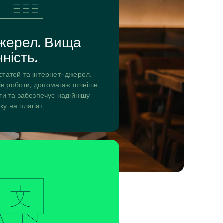
жерел. Вища
чність.
статей та інтернет-джерел,
ів роботи, допомагає точніше
іги та забезпечує надійнішу
ку на плагіат.