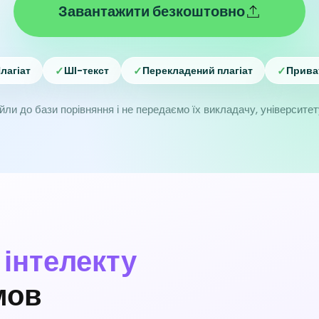
Завантажити безкоштовно
✓
✓
✓
лагіат
ШІ-текст
Перекладений плагіат
Прива
ли до бази порівняння і не передаємо їх викладачу, університе
 інтелекту
мов