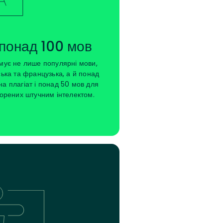
понад 100 мов
мує не лише популярні мови,
ська та французька, а й понад
на плагіат і понад 50 мов для
ворених штучним інтелектом.