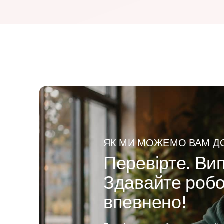
ЯК МИ МОЖЕМО ВАМ Д
Перевірте. Ви
Здавайте робо
впевнено!