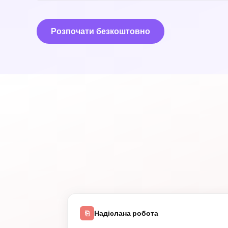
Розпочати безкоштовно
Надіслана робота
⎘