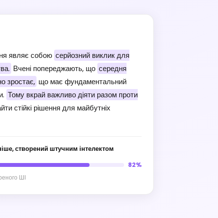
ння являє собою
серйозний виклик для
ва.
Вчені попереджають, що
середня
о зростає,
що має фундаментальний
и.
Тому вкрай важливо діяти разом проти
йти стійкі рішення для майбутніх
ніше, створений штучним інтелектом
82%
ореного ШІ