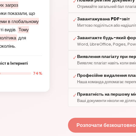
Повний рейтинг документу
✓
их загроз
Отримайте загальний бал плагіа
ики показали, що
Завантажувана PDF-звіт
✓
еми в глобальному
Миттєво поділіться або надішліт
і видів.
Тому
політика
для
Завантажте будь-який фо
✓
Word, LibreOffice, Pages, Pow
околінь.
Виявлення плагіату при пе
✓
Виявляє плагіат навіть коли в
ст в Інтернеті
74%
Професійне видалення плаг
✓
Наша команда допомагає перепи
Приватність на першому мі
✓
Ваші документи ніколи не ділят
Розпочати безкоштовно