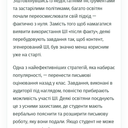
Зіштовхнувшись із недостатніми інструментами
та застарілими політиками, багато освітян
почали переосмислювати свій підхід —
фактично з нуля. Замість того щоб намагатися
виявити використання ШІ «після факту», деякі
перебудовують завдання так, щоб контент,
згенерований ШІ, був значно менш корисним
уже на старті.
Одна з найефективніших стратегій, яка набирає
популярності, — перенести письмові
оцінювання назад у клас. Завдання, виконані в
аудиторії під наглядом, повністю прибирають
можливість участі ШІ. Деякі освітяни поєднують
це з усними захистами, де студенти мають
вербально пояснити та розширити письмову
роботу, яку вони подали. Якщо студент не може