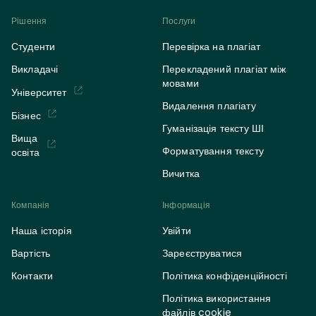
Рішення
Послуги
Студенти
Перевірка на плагіат
Викладачі
Перекладений плагіат між
мовами
Університет
Видалення плагіату
Бізнес
Гуманізація тексту ШІ
Вища
Форматування тексту
освіта
Вичитка
Компанія
Інформація
Наша історія
Увійти
Вартість
Зареєструватися
Контакти
Політика конфіденційності
Політика використання
файлів cookie