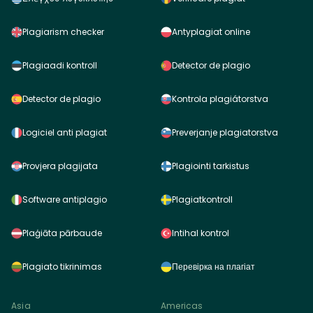
Plagiarism checker
Antyplagiat online
Plagiaadi kontroll
Detector de plagio
Detector de plagio
Kontrola plagiátorstva
Logiciel anti plagiat
Preverjanje plagiatorstva
Provjera plagijata
Plagiointi tarkistus
Software antiplagio
Plagiatkontroll
Plaģiāta pārbaude
Intihal kontrol
Plagiato tikrinimas
Перевірка на плагіат
Asia
Americas