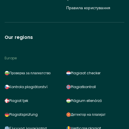
Правила користування
Our regions
Europe
Проверка за плагиатство
Plagiaat checker
Kontrola plagiátorství
Plagiatkontroll
Plagiat tjek
Plágium ellenőrző
Plagiatsprüfung
Детектор на плагијат
Ελεγχοσ λογοκλοπησ
Verificare plagiat