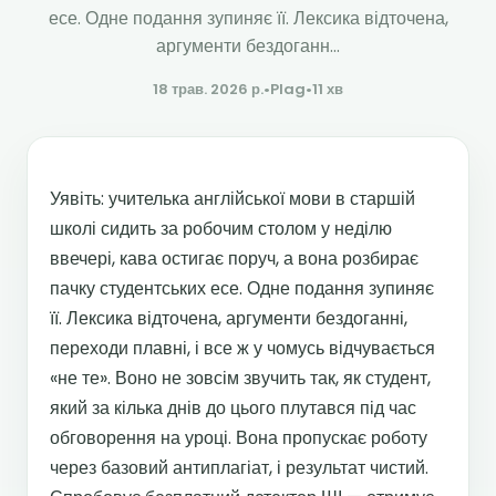
есе. Одне подання зупиняє її. Лексика відточена,
аргументи бездоганн...
18 трав. 2026 р.
•
Plag
•
11 хв
Уявіть: учителька англійської мови в старшій
школі сидить за робочим столом у неділю
ввечері, кава остигає поруч, а вона розбирає
пачку студентських есе. Одне подання зупиняє
її. Лексика відточена, аргументи бездоганні,
переходи плавні, і все ж у чомусь відчувається
«не те». Воно не зовсім звучить так, як студент,
який за кілька днів до цього плутався під час
обговорення на уроці. Вона пропускає роботу
через базовий антиплагіат, і результат чистий.