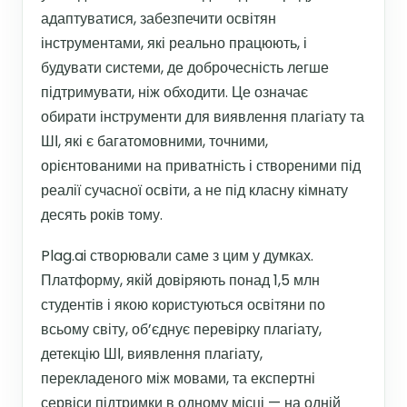
адаптуватися, забезпечити освітян
інструментами, які реально працюють, і
будувати системи, де доброчесність легше
підтримувати, ніж обходити. Це означає
обирати інструменти для виявлення плагіату та
ШІ, які є багатомовними, точними,
орієнтованими на приватність і створеними під
реалії сучасної освіти, а не під класну кімнату
десять років тому.
Plag.ai створювали саме з цим у думках.
Платформу, якій довіряють понад 1,5 млн
студентів і якою користуються освітяни по
всьому світу, об’єднує перевірку плагіату,
детекцію ШІ, виявлення плагіату,
перекладеного між мовами, та експертні
сервіси підтримки в одному місці — на одній