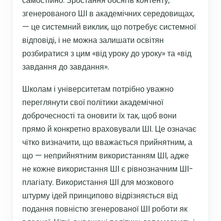
самостійно. Зростання обсягів контенту,
згенерованого ШІ в академічних середовищах,
— це системний виклик, що потребує системної
відповіді, і не можна залишати освітян
розбиратися з цим «від уроку до уроку» та «від
завдання до завдання».
Школам і університетам потрібно уважно
переглянути свої політики академічної
доброчесності та оновити їх так, щоб вони
прямо й конкретно враховували ШІ. Це означає
чітко визначити, що вважається прийнятним, а
що — неприйнятним використанням ШІ, адже
не кожне використання ШІ є рівнозначним ШІ-
плагіату. Використання ШІ для мозкового
штурму ідей принципово відрізняється від
подання повністю згенерованої ШІ роботи як