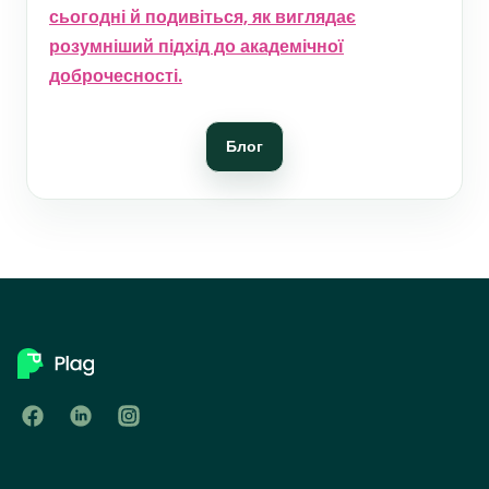
сьогодні й подивіться, як виглядає
розумніший підхід до академічної
доброчесності.
Блог