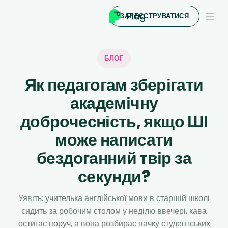
ЗАРЕЄСТРУВАТИСЯ
БЛОГ
Як педагогам зберігати
академічну
доброчесність, якщо ШІ
може написати
бездоганний твір за
секунди?
Уявіть: учителька англійської мови в старшій школі
сидить за робочим столом у неділю ввечері, кава
остигає поруч, а вона розбирає пачку студентських