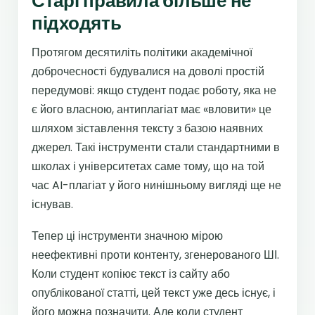
Старі правила більше не
підходять
Протягом десятиліть політики академічної
доброчесності будувалися на доволі простій
передумові: якщо студент подає роботу, яка не
є його власною, антиплагіат має «вловити» це
шляхом зіставлення тексту з базою наявних
джерел. Такі інструменти стали стандартними в
школах і університетах саме тому, що на той
час AI-плагіат у його нинішньому вигляді ще не
існував.
Тепер ці інструменти значною мірою
неефективні проти контенту, згенерованого ШІ.
Коли студент копіює текст із сайту або
опублікованої статті, цей текст уже десь існує, і
його можна позначити. Але коли студент